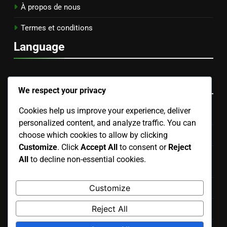
À propos de nous
Termes et conditions
Language
Catégories
We respect your privacy
Cookies help us improve your experience, deliver
Budgetisation de la Publicité Display
personalized content, and analyze traffic. You can
choose which cookies to allow by clicking
Formats créatifs de publicité display
Customize
. Click
Accept All
to consent or
Reject
Meilleures Pratiques de Conformité pour la Publicité
All
to decline non-essential cookies.
Display
Customize
Mesure du succès de la publicité display
Reject All
Options de Ciblage pour la Publicité Display