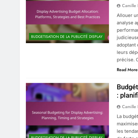
Camille
Allouer u
analyse a
performa
BUDGETISATION DE LA PUBLICITÉ DISPLAY
judicieu
adoptant 
leurs dép
précise.
Read More
Budgéti
: plani
Camille
La budgét
maximiser
les tenda
BUDGETISATION DE LA PUBLICITÉ DISPLAY