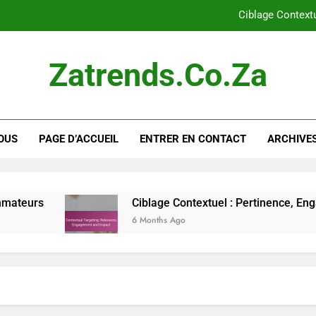
Ciblage Context
Google Display Network vs. Facebook Ads :
Zatrends.co.za
Plateformes émergentes pour la publicité displa
Transparence dans la publicité display : pratiques, av
OUS
PAGE D’ACCUEIL
ENTRER EN CONTACT
ARCHIVES
Ciblage Context
Google Display Network vs. Facebook Ads :
Plateformes émergentes pour la publicité displa
Ciblage Contextuel : Pertinence, Engagement et
6 Months Ago