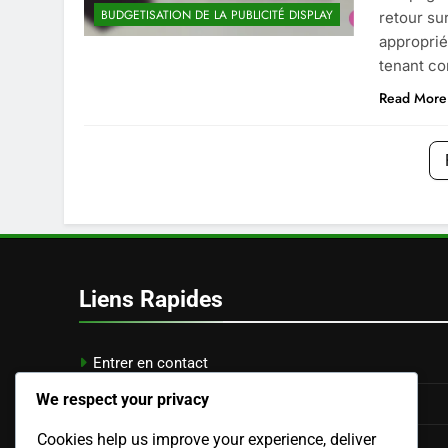
BUDGETISATION DE LA PUBLICITÉ DISPLAY
retour su
approprié
tenant c
Read More
Liens Rapides
Entrer en contact
We respect your privacy
Votre vie privée
Cookies help us improve your experience, deliver
Politique de cookies