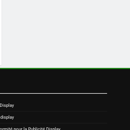
 Display
 display
rmité pour la Publicité Display