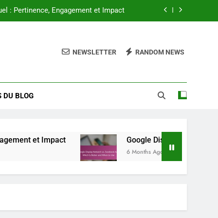
uel : Pertinence, Engagement et Impact
 Quel est le meilleur et quand utiliser
NEWSLETTER
RANDOM NEWS
y : tendances, opportunités et insights
antages et confiance des consommateurs
 DU BLOG
uel : Pertinence, Engagement et Impact
 Quel est le meilleur et quand utiliser
y : tendances, opportunités et insights
 Impact
Google Display Network vs. Facebook A
6 Months Ago