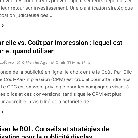
activité, les annonceurs peuvent optimiser leurs dépenses et
 leur retour sur investissement. Une planification stratégique
location judicieuse des…
r clic vs. Coût par impression : lequel est
r et quand utiliser
 Lefèvre
6 Months Ago
0
11 Mins Mins
onde de la publicité en ligne, le choix entre le Coût-Par-Clic
le Coût-Par-Impression (CPM) est crucial pour atteindre vos
. Le CPC est souvent privilégié pour les campagnes visant à
es clics et des conversions, tandis que le CPM est plus
r accroître la visibilité et la notoriété de…
er le ROI : Conseils et stratégies de
sation pour la publicité display