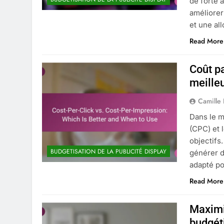
de forte 
améliorer
et une al
Read More
Coût pa
meilleu
Camille
Dans le m
(CPC) et 
objectifs
BUDGETISATION DE LA PUBLICITÉ DISPLAY
générer d
adapté pou
Read More
Maximis
budgéti