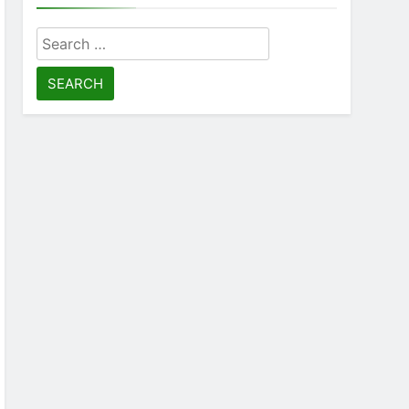
Search
for: