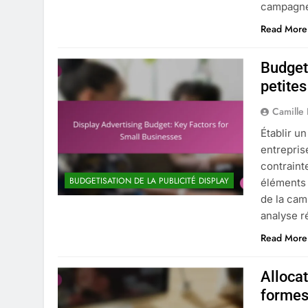
campagne.
Read More
Budget 
petites
Camille
Établir un
entrepris
contraint
BUDGETISATION DE LA PUBLICITÉ DISPLAY
éléments 
de la cam
analyse r
Read More
Allocat
formes,