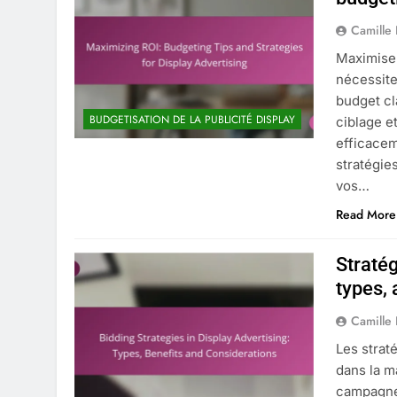
Camille
Maximiser
nécessite
budget cla
BUDGETISATION DE LA PUBLICITÉ DISPLAY
ciblage e
efficacem
stratégie
vos…
Read More
Stratég
types,
Camille
Les strat
dans la m
campagnes