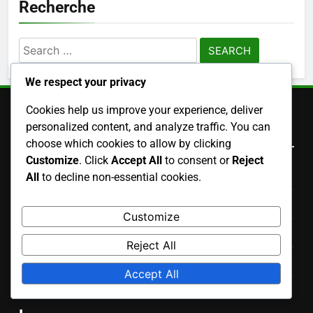
Recherche
Search
for:
We respect your privacy
Cookies help us improve your experience, deliver
personalized content, and analyze traffic. You can
Liens Rapides
choose which cookies to allow by clicking
Customize
. Click
Accept All
to consent or
Reject
Entrer en contact
All
to decline non-essential cookies.
Votre vie privée
Customize
Politique de cookies
Reject All
À propos de nous
Accept All
Termes et conditions