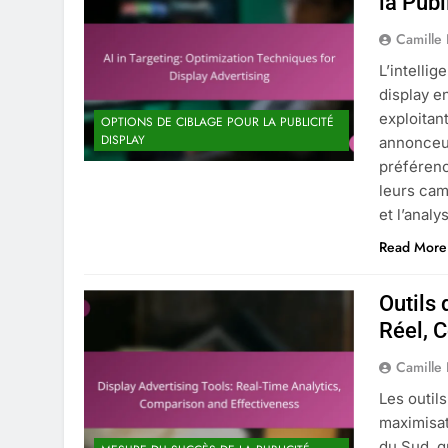
la Publ
Camille
L’intellig
display e
exploitan
OPTIONS DE CIBLAGE POUR LA PUBLICITÉ
DISPLAY
annonceu
préférenc
leurs cam
et l’anal
Read More
Outils 
Réel, C
Camille
Les outils
maximisat
du Sud, g