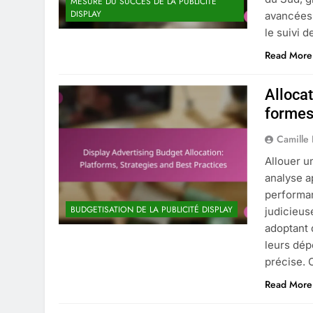
MESURE DU SUCCÈS DE LA PUBLICITÉ
DISPLAY
avancées.
le suivi 
Read More
Allocat
formes,
Camille
Allouer u
analyse a
performa
BUDGETISATION DE LA PUBLICITÉ DISPLAY
judicieu
adoptant 
leurs dép
précise.
Read More