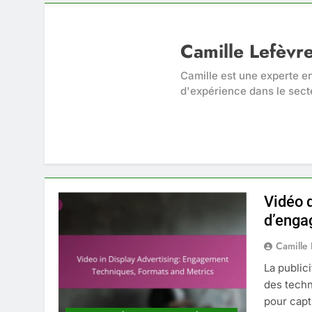
Camille Lefèvr
Camille est une experte e
d'expérience dans le secte
Vidéo d
d’enga
Camille
La publici
des techn
pour capti