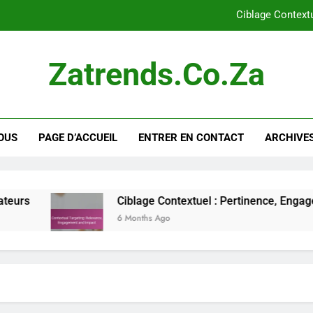
Ciblage Context
Google Display Network vs. Facebook Ads :
Zatrends.co.za
Plateformes émergentes pour la publicité displa
Transparence dans la publicité display : pratiques, av
OUS
PAGE D’ACCUEIL
ENTRER EN CONTACT
ARCHIVES
Ciblage Context
Google Display Network vs. Facebook Ads :
Plateformes émergentes pour la publicité displa
Ciblage Contextuel : Pertinence, Engagement et Imp
6 Months Ago