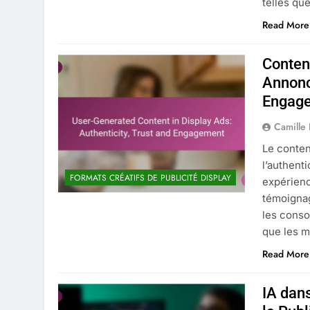
telles qu
Read More
Contenu
Annonce
Engag
Camille
Le conten
l’authent
FORMATS CRÉATIFS DE PUBLICITÉ DISPLAY
expérienc
témoignag
les conso
que les m
Read More
IA dans