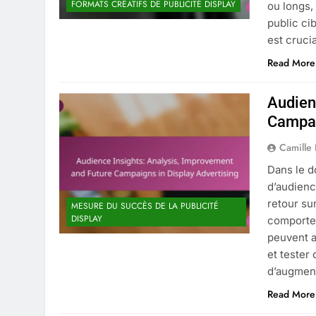
FORMATS CRÉATIFS DE PUBLICITÉ DISPLAY
ou longs,
public cib
est cruci
Read More
Audienc
Campag
Camille
Dans le d
d’audienc
retour su
MESURE DU SUCCÈS DE LA PUBLICITÉ
DISPLAY
comportem
peuvent a
et tester
d’augmen
Read More