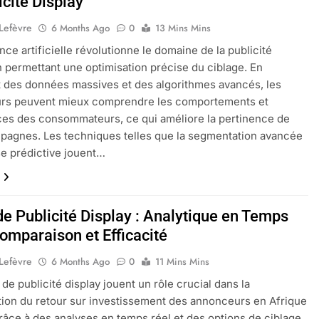
icité Display
 Lefèvre
6 Months Ago
0
13 Mins Mins
ence artificielle révolutionne le domaine de la publicité
n permettant une optimisation précise du ciblage. En
t des données massives et des algorithmes avancés, les
rs peuvent mieux comprendre les comportements et
es des consommateurs, ce qui améliore la pertinence de
pagnes. Les techniques telles que la segmentation avancée
yse prédictive jouent…
de Publicité Display : Analytique en Temps
omparaison et Efficacité
 Lefèvre
6 Months Ago
0
11 Mins Mins
 de publicité display jouent un rôle crucial dans la
ion du retour sur investissement des annonceurs en Afrique
râce à des analyses en temps réel et des options de ciblage