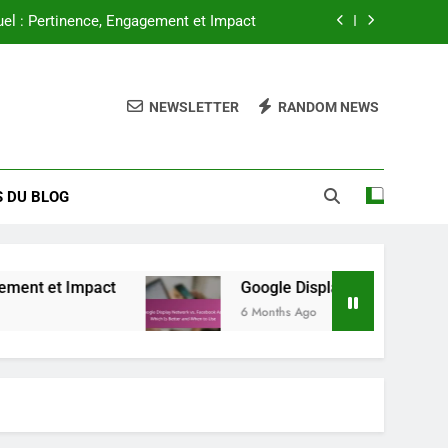
uel : Pertinence, Engagement et Impact
 Quel est le meilleur et quand utiliser
NEWSLETTER
RANDOM NEWS
y : tendances, opportunités et insights
antages et confiance des consommateurs
 DU BLOG
uel : Pertinence, Engagement et Impact
 Quel est le meilleur et quand utiliser
y : tendances, opportunités et insights
act
Google Display Network vs. Facebook Ads : 
6 Months Ago