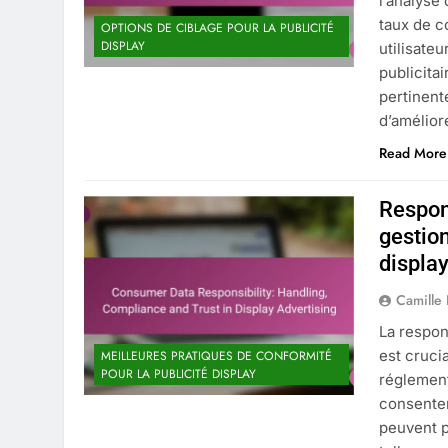
l’analyse
taux de c
OPTIONS DE CIBLAGE POUR LA PUBLICITÉ
DISPLAY
utilisate
publicita
pertinent
d’amélior
Read More
Respon
gestion
displa
Camille
La respon
est cruci
MEILLEURES PRATIQUES DE CONFORMITÉ
POUR LA PUBLICITÉ DISPLAY
réglement
consentem
peuvent p