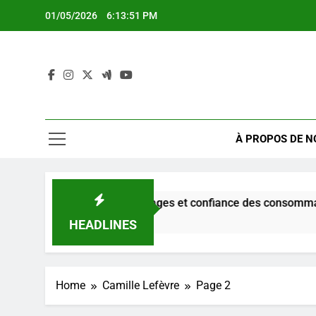
Skip
01/05/2026
6:13:52 PM
to
content
À PROPOS DE N
 : pratiques, avantages et confiance des consommateurs
HEADLINES
Home
Camille Lefèvre
Page 2