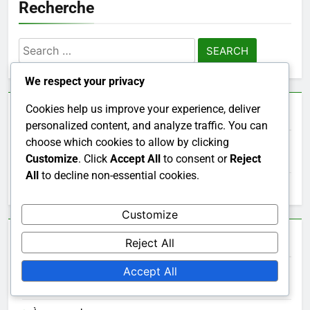
Recherche
Search
for:
We respect your privacy
Cookies help us improve your experience, deliver
Archives
personalized content, and analyze traffic. You can
choose which cookies to allow by clicking
Customize
. Click
Accept All
to consent or
Reject
November 2025
All
to decline non-essential cookies.
October 2025
Customize
Liens Rapides
Reject All
Accept All
Archives du blog