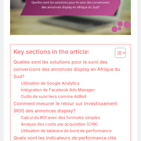
Key sections in the article:
Quelles sont les solutions pour le suivi des
conversions des annonces display en Afrique du
Sud?
Utilisation de Google Analytics
Intégration de Facebook Ads Manager
Outils de suivi tiers comme AdRoll
Comment mesurer le retour sur investissement
(ROI) des annonces display?
Calcul du ROI avec des formules simples
Analyse des coûts par acquisition (CPA)
Utilisation de tableaux de bord de performance
Quels sont les indicateurs de performance clés