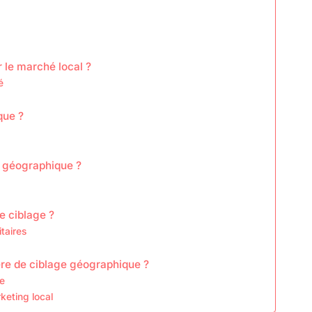
 le marché local ?
é
que ?
e géographique ?
e ciblage ?
taires
re de ciblage géographique ?
ge
keting local