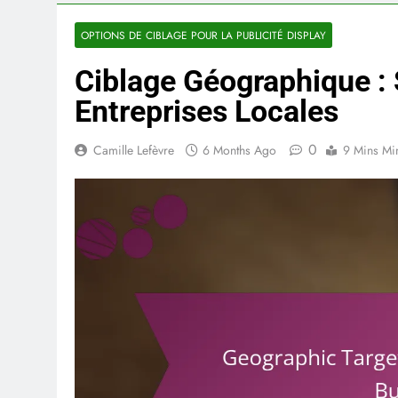
OPTIONS DE CIBLAGE POUR LA PUBLICITÉ DISPLAY
Ciblage Géographique : 
Entreprises Locales
0
Camille Lefèvre
6 Months Ago
9 Mins Mi