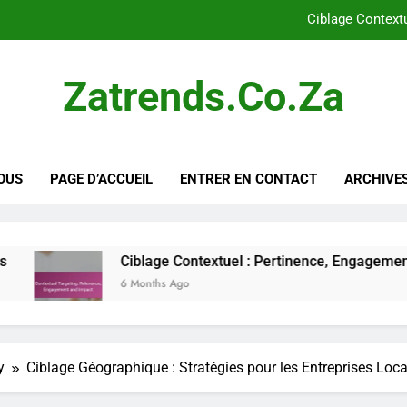
Ciblage Context
Google Display Network vs. Facebook Ads :
Zatrends.co.za
Plateformes émergentes pour la publicité displa
Transparence dans la publicité display : pratiques, av
OUS
PAGE D’ACCUEIL
ENTRER EN CONTACT
ARCHIVES
Ciblage Context
Google Display Network vs. Facebook Ads :
Plateformes émergentes pour la publicité displa
Ciblage Contextuel : Pertinence, Engagement et Impact
6 Months Ago
y
Ciblage Géographique : Stratégies pour les Entreprises Loca