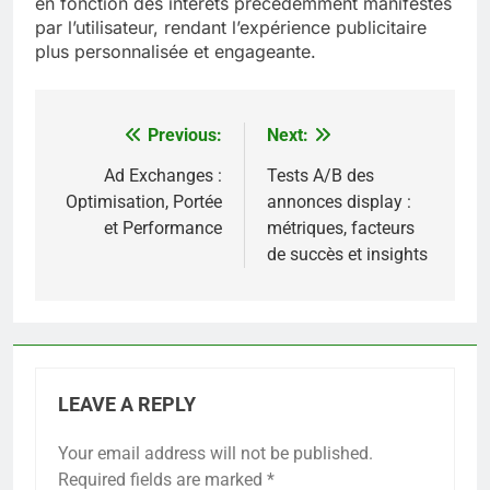
en fonction des intérêts précédemment manifestés
par l’utilisateur, rendant l’expérience publicitaire
plus personnalisée et engageante.
Previous:
Next:
Post
navigation
Ad Exchanges :
Tests A/B des
Optimisation, Portée
annonces display :
et Performance
métriques, facteurs
de succès et insights
LEAVE A REPLY
Your email address will not be published.
Required fields are marked
*