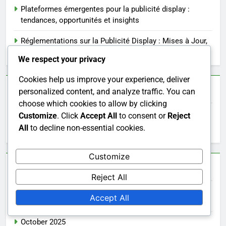
Plateformes émergentes pour la publicité display :
tendances, opportunités et insights
Réglementations sur la Publicité Display : Mises à Jour,
Ressources et Stratégies de Conformité
We respect your privacy
Cookies help us improve your experience, deliver
Recherche
personalized content, and analyze traffic. You can
choose which cookies to allow by clicking
Customize
. Click
Accept All
to consent or
Reject
Search
All
to decline non-essential cookies.
for:
Customize
Archives
Reject All
Accept All
November 2025
October 2025